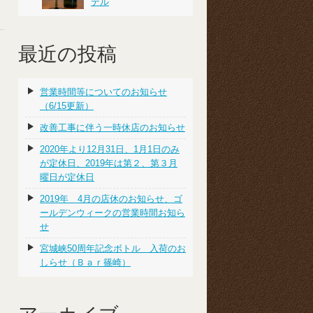
テル
最近の投稿
営業時間等についてのお知らせ
（6/15更新）
改善工事に伴う一時休店のお知らせ
2020年より12月31日、1月1日のみ
が定休日、2019年は第２、第３月
曜日が定休日
2019年 4月の店休のお知らせ、ゴ
ールデンウィークの営業時間お知ら
せ
宮城峡50周年記念ボトル 入荷のお
しらせ（Ｂａｒ篠崎）