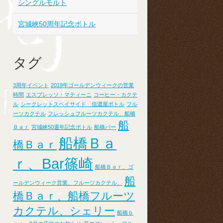
シングルモルト
宮城峡50周年記念ボトル
タグ
3周年イベント
2019年ゴールデンウィークの営業
時間
エスプレッソ・マティーニ
コーヒー・カクテ
ル
シークレットスペイサイド 信濃屋ボトル
フル
ーツカクテル
フレッシュフルーツカクテル、船橋
船
Ｂａｒ
宮城峡50週年記念ボトル
船橋バー
船橋Ｂａ
橋Ｂａｒ
ｒ、Bar篠崎
船橋Ｂａｒ、ゴ
船
ールデンウィーク営業、フルーツカクテル、
橋Ｂａｒ、船橋フルーツ
カクテル、シェリー
船橋ｂ