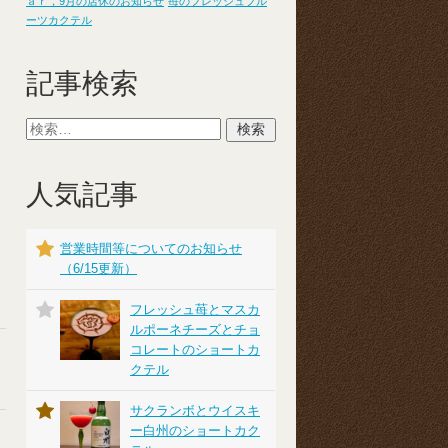
ａｒ，9月の店休のお知らせ
苺のフレッシュフル
ーツカクテル
記事検索
人気記事
営業時間等についてのお知らせ
（6/15更新）
フレッシュ苺とマスカ
ルポーネチーズとチョ
コレートのショートカ
クテル
サクランボとウイスキ
ー白州のショートカク