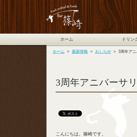
ホーム
ドリン
ホーム
  >  
最新情報
  >  
おしらせ
  >  
3周年ア
3周年アニバーサ
こんにちは。篠崎です。