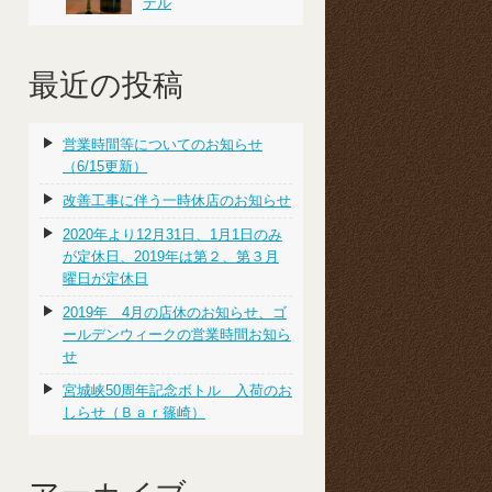
テル
最近の投稿
営業時間等についてのお知らせ
（6/15更新）
改善工事に伴う一時休店のお知らせ
2020年より12月31日、1月1日のみ
が定休日、2019年は第２、第３月
曜日が定休日
2019年 4月の店休のお知らせ、ゴ
ールデンウィークの営業時間お知ら
せ
宮城峡50周年記念ボトル 入荷のお
しらせ（Ｂａｒ篠崎）