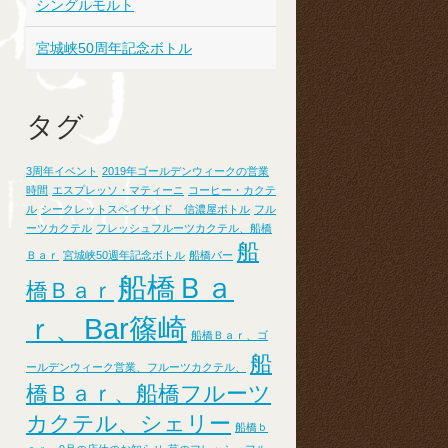
シングルモルト
宮城峡50周年記念ボトル
タグ
3周年イベント
2019年ゴールデンウィークの営業
時間
エスプレッソ・マティーニ
コーヒー・カクテ
ル
シークレットスペイサイド 信濃屋ボトル
フル
ーツカクテル
フレッシュフルーツカクテル、船橋
船
Ｂａｒ
宮城峡50週年記念ボトル
船橋バー
船橋Ｂａ
橋Ｂａｒ
ｒ、Bar篠崎
船橋Ｂａｒ、ゴ
船
ールデンウィーク営業、フルーツカクテル、
橋Ｂａｒ、船橋フルーツ
カクテル、シェリー
船橋ｂ