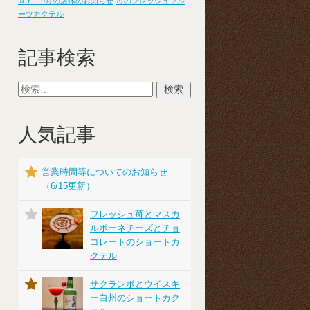
ａｒ，9月の店休のお知らせ
苺のフレッシュフル
ーツカクテル
記事検索
人気記事
営業時間等についてのお知らせ
（6/15更新）
フレッシュ苺とマスカ
ルポーネチーズとチョ
コレートのショートカ
クテル
サクランボとウイスキ
ー白州のショートカク