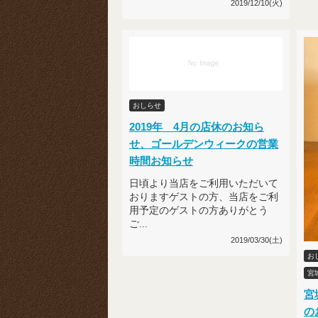
2019/12/10(火)
おしらせ
2019年 4月の店休のお知ら
せ、ゴールデンウィークの営業
時間お知らせ
日頃より当店をご利用いただいて
おりますゲストの方、当店をご利
用予定のゲストの方ありがとう
ご...
2019/03/30(土)
お
宮
宮
の