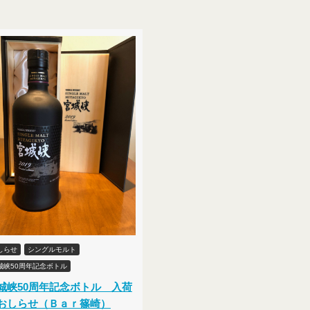
しらせ
シングルモルト
城峡50周年記念ボトル
城峡50周年記念ボトル 入荷
おしらせ（Ｂａｒ篠崎）