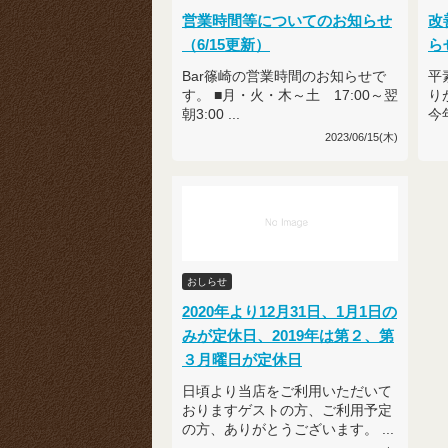
営業時間等についてのお知らせ
改
（6/15更新）
ら
Bar篠崎の営業時間のお知らせで
平
す。 ■月・火・木～土 17:00～翌
り
朝3:00 ...
今
2023/06/15(木)
おしらせ
2020年より12月31日、1月1日の
みが定休日、2019年は第２、第
３月曜日が定休日
日頃より当店をご利用いただいて
おりますゲストの方、ご利用予定
の方、ありがとうございます。 ...