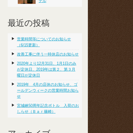
テル
最近の投稿
営業時間等についてのお知らせ
（6/15更新）
改善工事に伴う一時休店のお知らせ
2020年より12月31日、1月1日のみ
が定休日、2019年は第２、第３月
曜日が定休日
2019年 4月の店休のお知らせ、ゴ
ールデンウィークの営業時間お知ら
せ
宮城峡50周年記念ボトル 入荷のお
しらせ（Ｂａｒ篠崎）