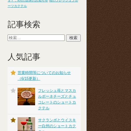
ａｒ，9月の店休のお知らせ
苺のフレッシュフル
ーツカクテル
記事検索
人気記事
営業時間等についてのお知らせ
（6/15更新）
フレッシュ苺とマスカ
ルポーネチーズとチョ
コレートのショートカ
クテル
サクランボとウイスキ
ー白州のショートカク