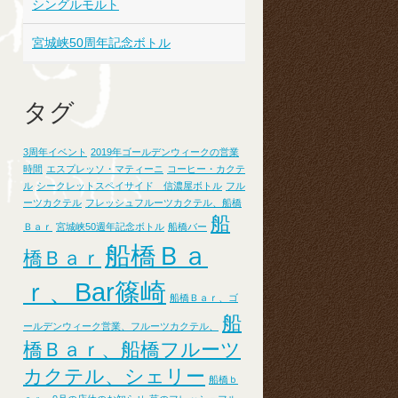
シングルモルト
宮城峡50周年記念ボトル
タグ
3周年イベント
2019年ゴールデンウィークの営業
時間
エスプレッソ・マティーニ
コーヒー・カクテ
ル
シークレットスペイサイド 信濃屋ボトル
フル
ーツカクテル
フレッシュフルーツカクテル、船橋
船
Ｂａｒ
宮城峡50週年記念ボトル
船橋バー
船橋Ｂａ
橋Ｂａｒ
ｒ、Bar篠崎
船橋Ｂａｒ、ゴ
船
ールデンウィーク営業、フルーツカクテル、
橋Ｂａｒ、船橋フルーツ
カクテル、シェリー
船橋ｂ