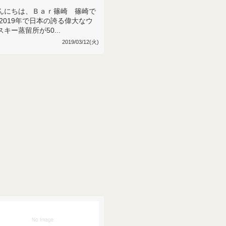
んにちは、Ｂａｒ篠崎 篠崎で
 2019年で日本の誇る偉大なウ
スキー蒸留所が50...
2019/03/12(火)